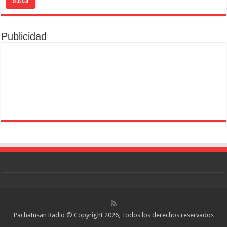
Publicidad
Pachatusan Radio © Copyright 2026, Todos los derechos reservados