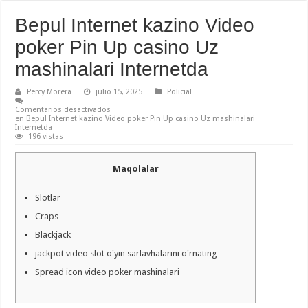
Bepul Internet kazino Video
poker Pin Up casino Uz
mashinalari Internetda
Percy Morera
julio 15, 2025
Policial
Comentarios desactivados
en Bepul Internet kazino Video poker Pin Up casino Uz mashinalari
Internetda
196 vistas
Maqolalar
Slotlar
Craps
Blackjack
jackpot video slot o'yin sarlavhalarini o'rnating
Spread icon video poker mashinalari