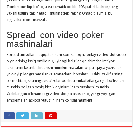
yaxshi. Ushbu turdagi slot o'yinlarining yangi ko'pchiligi odatda
Tombstone Rip bo'lib, u eu-tematik bo'lib, 108 pul ishlashning eng
yaxshi usulini taklif etadi, shuningdek Peking Omad tilaymiz, bu
inglizcha xrom-mavzuli.
Spread icon video poker
mashinalari
Spread timsollari haqiqatan ham son-sanoqsiz onlayn video slot video
o'yinlarining issiq omilidir. Quyidagi belgilar qo'shimcha imtiyoz
takliflarini keltirib chiqarishi mumkin, masalan, bepul qayta yozishlar,
yovvoyi piktogrammalar va scatterlarni boshlash. Ushbu takliflarning
bir nechtasi, shuningdek, a'zolar boshqa mukofotlarga ega bo'lishlari
mumkin bo'lgan ochiq kichik o'yinlarni ham tashlashi mumkin.
Yaxlitlangan o'lchamdagi video slotiga asoslanib, yangi yoyilgan
emblemalar jackpot yutug'ini ham ko'rishi mumkin!