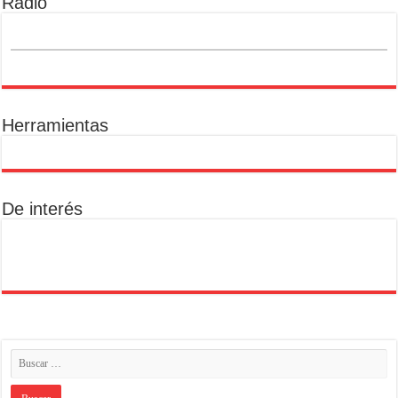
Radio
Herramientas
De interés