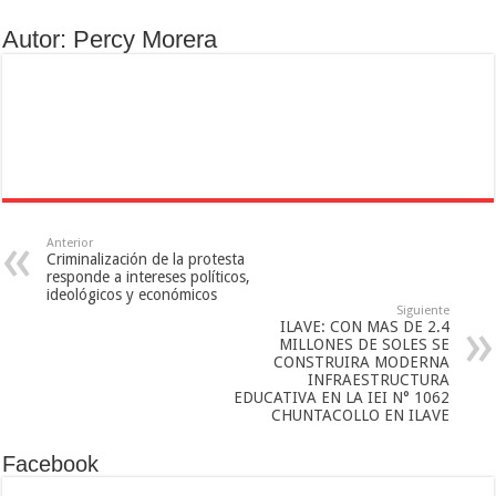
Autor: Percy Morera
Anterior
Criminalización de la protesta
responde a intereses políticos,
ideológicos y económicos
Siguiente
ILAVE: CON MAS DE 2.4
MILLONES DE SOLES SE
CONSTRUIRA MODERNA
INFRAESTRUCTURA
EDUCATIVA EN LA IEI N° 1062
CHUNTACOLLO EN ILAVE
Facebook