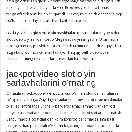
amalga oshirilgan qidiruv odamlarga yangi xaritadan oldinga siljish
imkoniyatini beradi, bu yo'lda Free Revolves yoki hatto bonusli oltin
tanga afzalliklarini ishlab chiqaradi. Shaxsiy rivojlanish qanchalik ko'p
bo'lsa, har qanday sharaf shunchalik katta bo'ladi!
Bizda yuzlab haqiqiy pul o'yin mashinalari mavjud. Ular noyob video
slot video o'yinlaridan tortib Megaways o'yinlarigacha. U bir necha
turdagi haqiqiy pul slotlari bilan ishlash uchun ishlatiladi va qaysi biri
sizga ko'proq mos kelishini tanlaydi. Haqiqiy pulli video poker
mashinalarining eng standart turlaridan biri odatda:
jackpot video slot o'yin
sarlavhalarini o'rnating
O'rnatilgan jackpot on-layn pozitsiyasi o'yinlari oldindan aniqlangan
to'liq to'lovga ega. Quyidagi o'yinlar inqilobiy jekpot o'yin mashinalari
bilan solishtirganda unchalik barqaror emas, ammo ular kamroq
ajoyib xususiyatlarni taqdim etishi mumkin. Jekpot slotlarini o'rnatish
ushbu maqola odatdagidan ko'ra ko'proq daromadga ega past
o'zgaruvchan pozitsiyali o'yinlarni bajaradigan odamlar uchun juda